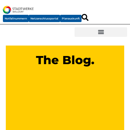
Notfallnummern
Netzanschlussportal
Planauskunft
The Blog.