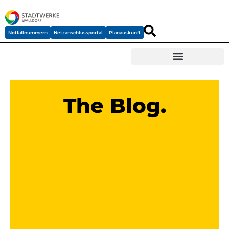
Notfallnummern
Netzanschlussportal
Planauskunft
The Blog.