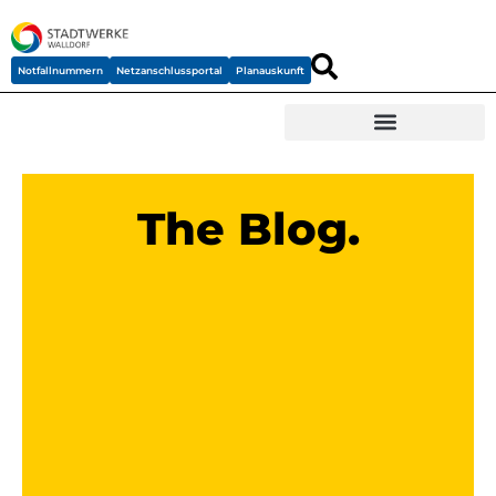
Notfallnummern
Netzanschlussportal
Planauskunft
The Blog.