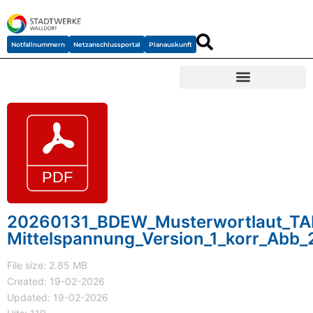
Notfallnummern
Netzanschlussportal
Planauskunft
20260131_BDEW_Musterwortlaut_TA
Mittelspannung_Version_1_korr_Abb_
File size: 2.85 MB
Created: 19-02-2026
Updated: 19-02-2026