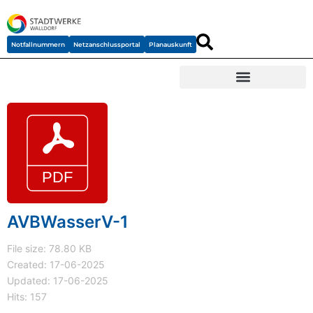
Notfallnummern
Netzanschlussportal
Planauskunft
AVBWasserV-1
File size: 78.80 KB
Created: 17-06-2025
Updated: 17-06-2025
Hits: 157