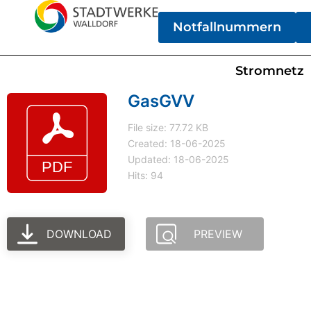
Notfallnummern
Stromnetz
GasGVV
File size: 77.72 KB
Created: 18-06-2025
Updated: 18-06-2025
Hits: 94
DOWNLOAD
PREVIEW