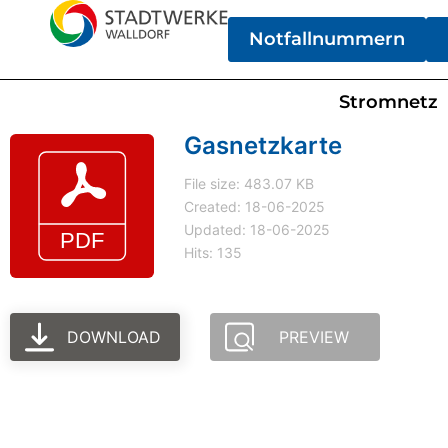
Notfallnummern
Stromnetz
Gasnetzkarte
File size: 483.07 KB
Created: 18-06-2025
Updated: 18-06-2025
Hits: 135
DOWNLOAD
PREVIEW