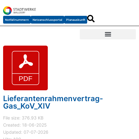
Notfallnummern
Netzanschlussportal
Planauskunft
Lieferantenrahmenvertrag-
Gas_KoV_XIV
File size: 376.93 KB
Created: 18-06-2025
Updated: 07-07-2026