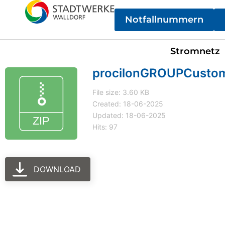
Notfallnummern
Stromnetz
procilonGROUPCusto
File size: 3.60 KB
Created: 18-06-2025
Updated: 18-06-2025
Hits: 97
DOWNLOAD